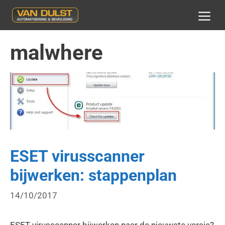
Ga
naar
MEN
de
inhoud
malwhere
ESET virusscanner
bijwerken: stappenplan
14/10/2017
ESET virusscanner bijwerken naar de nieuwste versie?