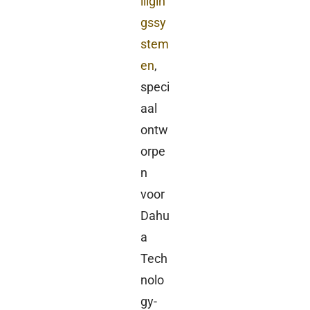
iligin
gssy
stem
en
,
speci
aal
ontw
orpe
n
voor
Dahu
a
Tech
nolo
gy-