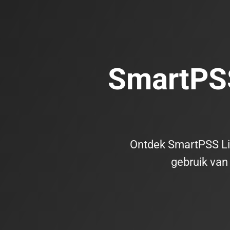
Ga
naar
de
inhoud
SmartPSS
Ontdek SmartPSS Lite
gebruik van