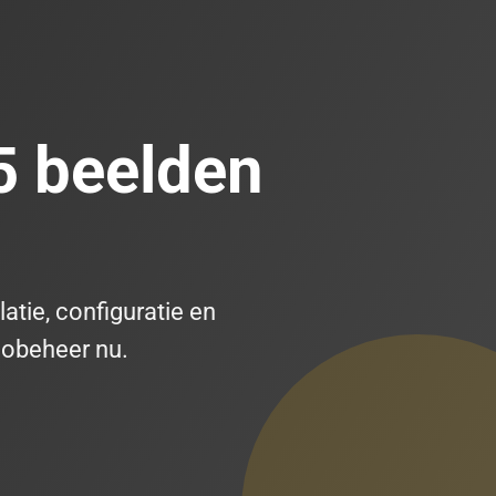
5 beelden
atie, configuratie en
eobeheer nu.