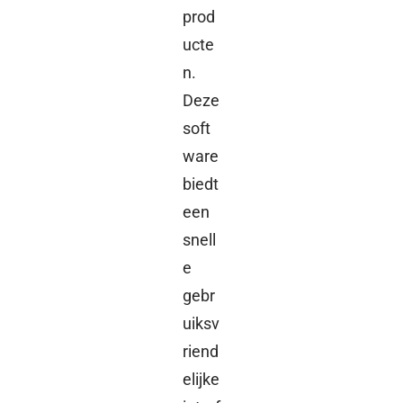
prod
ucte
n.
Deze
soft
ware
biedt
een
snell
e
gebr
uiksv
riend
elijke