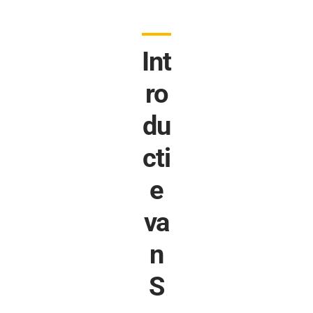
Int
ro
du
cti
e
va
n
S